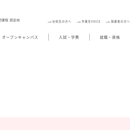
門課程 認定校
在校生の方へ
卒業生VOICE
保護者の方へ
オープンキャンパス
入試・学費
就職・資格