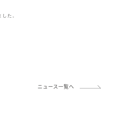
ました。
ニュース一覧へ