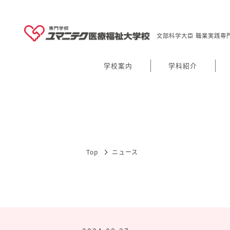
文部科学大臣 職業実践専
学校案内
学科紹介
Top
ニュース