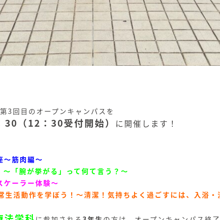
 第3回目のオープンキャンパスを
：30（12：30受付開始）
に開催します！
座～筋肉編～
！～「腕が挙がる」って何て言う？～
スケーラー体験～
日常生活動作を学ぼう！～清潔！気持ちよく過ごすには、入浴・
療法学科
に参加される
3年生
の方は、オープンキャンパス終