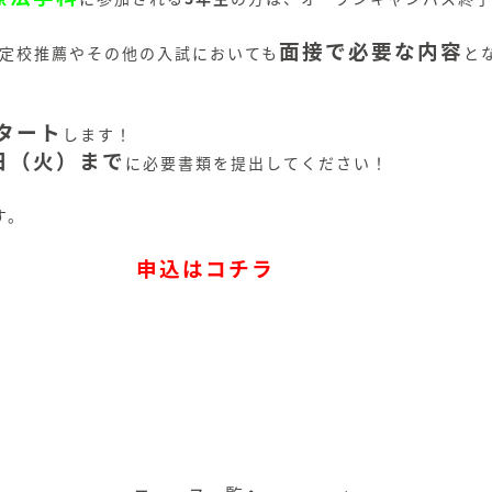
面接で必要な内容
定校推薦やその他の入試においても
と
タート
します！
4日（火）まで
に必要書類を提出してください！
す。
申込はコチラ