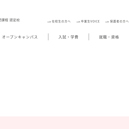
門課程 認定校
在校生の方へ
卒業生VOICE
保護者の方へ
オープンキャンパス
入試・学費
就職・資格