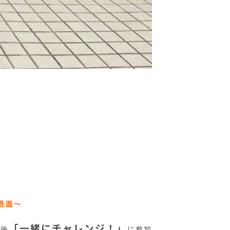
洗面～
「一緒にチャレンジ！」
了後
に参加