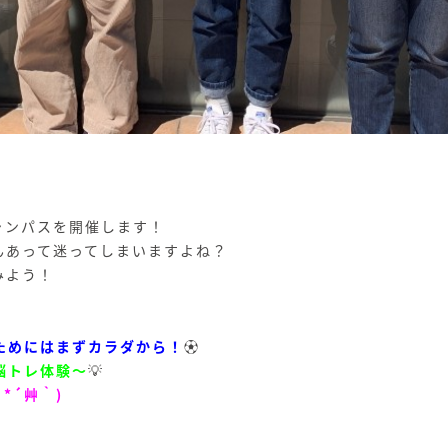
ャンパスを開催します！
んあって迷ってしまいますよね？
みよう！
ためにはまずカラダから！
⚽
脳トレ体験～
💡
*´艸｀)