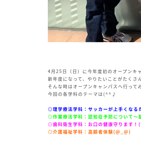
4月25日（日）に今年度初のオープンキ
新年度になって、やりたいことがたくさ
そんな時はオープンキャンパスへ行って
今回の各学科のテーマは(^^♪
◎理学療法学科：サッカーが上手くなる
◎作業療法学科：認知症予防について～
◎歯科衛生学科：お口の健康守ります！( 
◎介護福祉学科：高齢者体験(@_@)